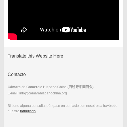
Translate this Website Here
Contacto
Cámara de Comercio Hispano China (
西班牙中国商会
)
E-mail: info@camarahispanochina.org
Si tiene alguna consulta, póngase en contacto con nosotros a través de
nuestro
formulario
.