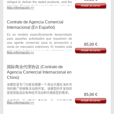
obliged to deliver the stated products, and the
Añadir al carrito
importer (Buyer) shall acquire them under the
Más información >>
agreed conditions of payment, delivery and
transaction schedule.
Contrato de Agencia Comercial
The contract is designed for business to
business sales of products, not to end
Internacional (En Español)
consumers, and in which each operation
constitutes a sale in itself, that it is to say, it is
Es un modelo específicamente desarrollado
not part of a long term agreement to the supply
para aquellas actividades que requieren de
of products. It that were the case, it is
una agente comercial para la promoción y
85,00
€
preferable to use the model of International
venta en mercados exteriores. El modelo está
Añadir al carrito
Supply Contract.
elaborado de forma que pueda adaptarse a las
Más información >>
necesidades propias de cada actividad y tipo
The model is intended for the international sale
de agente.
of different types of products (raw materials,
国际商业代理协议 (Contrato de
industrial components, consumer goods,
En este contrato una parte (Principal) encarga
machinery, etc.). In the most important aspects
a otra, bien sea persona física o jurídica
Agencia Comercial Internacional en
of the contract (products, price, form and date
(Agente), la promoción de operaciones de
Chino)
of payment, delivery period, etc.), a number of
comercio exterior de forma continuada, como
alternatives have been suggested in order that
intermediario independiente, sin asumir el
该模型是专门为那些需要一个商业代理在海外市
the most appropriate version may be chosen
riesgo de las operaciones. La remuneración
场的推广和销售活动而开发。该模型的开发目的
for the purposes of whoever writes up the
del agente se establece mediante comisiones
是使其能适应各种经济活动和代理类型的需求。
85,00
€
contract (Seller or Buyer).
sobre ventas, si bien, en algún caso, pueden
acordarse ciertos gastos en concepto de viajes
Añadir al carrito
本合同的一方（甲方）委托另一方，无论是自然
Más información >>
The contract conforms to the principles
o actividades de promoción.
人或法人（代理人），不断推广外贸业务，但作
established in the 1980 Vienna Convention on
为独立经纪人不需承担经营风险。代理人的报酬
the International Sale of Goods.
En los aspectos más relevantes del contrato
基于销售佣金，在某些情况下，可以记入旅游或