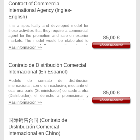
(exclusividad, objetivos, importe y cálculo de
Contract of Commercial
促销活动中的某些费用
las comisiones, información, rescisión,
International Agency (Ingles-
indemnizaciones, etc.) se proponen varias
在合同最重要的条款上
（
独家经营权
，
目标
，
佣
English)
alternativas de redacción para que,
金的数额和计算
，
信息
，
合同终止
，
补偿等
）
提
dependiendo de quién redacte el contrato
出了几种备选方案
，
这取决于谁起草合同
（
委托
It is a specifically and developed model for
(Principal o Agente) se elijan las más
人或代理人
）
选择最方便的执行方案。
those activities that they require a commercial
convenientes.
agent for the promotion and sale on exterior
85,00
€
合同按照当地法律公认的贸易案例起草，同时也
markets. The model would be elaborated to
El contrato se ha redactado de acuerdo a las
是符合国际统一私法协会有关国际贸易协定的原
Añadir al carrito
take into account the necessities of each
prácticas comerciales reconocidas en las
Más información >>
则和欧盟委员会
86/653
指令的委托代理合同。
activity and agent.
legislaciones locales sobre contratos de
agencia. Asimismo, cumple la normativa
这是一种介于企业和
/
或不同国家间的专业人士间
In this contract a
part
(Principal) entrusts for
UNIDROIT de Principios sobre Contratos de
的国家商业代理合同模式。如果被代理人和代理
Contrato de Distribución Comercial
other one, would be a natural or juridical
Comercio Internacional y hace referencia a la
人是在同一个国家，应使用商业代理协议。
person (Agent), the promotion of exterior
Internacional (En Español)
Directiva 86/653 de la Comisión Europea
trade's operations of continued form, such as
sobre contratos de agencia.
independent intermediary, without assuming
Modelo de contrato de distribución
the risk of the operations. The remuneration of
internacional, con o sin exclusiva, mediante el
Se trata de un modelo de Contrato de Agencia
the agent is established by means of
cual una parte (Suministrador) concede a otra
85,00
€
Comercial Internacional entre empresas y/o
commissions about sales, although, in some
(Distribuidor), el derecho a promocionar y
profesionales situados en diferentes países. Si
Añadir al carrito
case
comercializar productos, para que ésta los
s
, they can get agreements about certain
el Principal y el Agente se encuentran en el
Más información >>
expenses with a view to trips or activities of
adquiera en nombre y por cuenta propia, y los
mismo país debe utilizarse el Contrato de
promotion.
revenda a clientes finales o a detallistas
Agencia Comercial.
situados en un territorio determinado.
国际销售合同 (Contrato de
In more relevant aspects of the contract
(exclusivity, goal, amount and calculation of the
El modelo sirve para la distribución
Distribución Comercial
commissions, information, rescission,
internacional de distintos tipos de productos
Internacional en Chino)
indemnifications, etc.) they propose several
(alimentación y bebidas, bienes de consumo,