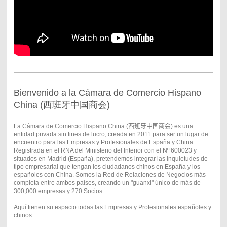
Bienvenido a la Cámara de Comercio Hispano
China (西班牙中国商会)
La Cámara de Comercio Hispano China (
西班牙中国商会
) es una
entidad privada sin fines de lucro, creada en 2011 para ser un lugar de
encuentro para las Empresas y Profesionales de España y China.
Registrada en el RNA del Ministerio del Interior con el Nº 600023 y
situados en Madrid (España), pretendemos integrar las inquietudes de
tipo empresarial que tengan los ciudadanos chinos en España y los
españoles con China. Somos la Red de Relaciones de Negocios más
completa entre ambos países, creando un "guanxi" único de más de
300,000 empresas y 270 Socios.
Aquí tienen su espacio todas las Empresas y Profesionales españoles y
chinos.