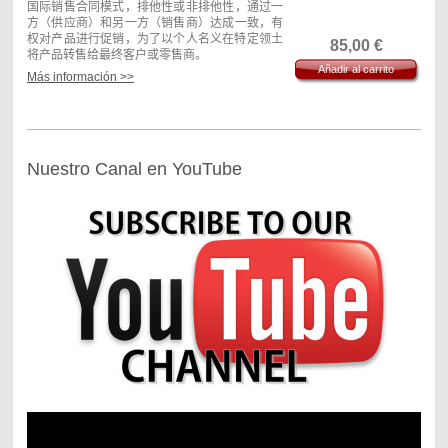
alternatives of draft in order that, depending on
suministros industriales, maquinaria, etc.).
国际销售合同模式
，
排他性或非排他性
，
通过一
the one who would write the contract (Principal
Igualmente, es adaptable a los diferentes tipos
方
（
供应商
）和另一方（销售商）达成一致，有
or Agent) and they are
de distribución: masiva, selectiva y exclusiva.
being
elected the most
权对产品进行促销，为了以个人名义在特定领土
85,00
€
suitable.
将产品转售给最终客户或零售商。
En las cláusulas más relevantes del contrato
Añadir al carrito
Más información >>
The contract has been written in agreement for
(productos y territorio, exclusividad, no
该模式适用于各种产品的国际销售
（
食品
，
饮
the commercial practices that were in the local
competencia, precios, condiciones de entrega
料
，
商品
，
工业品供应
，
机器等等
）这也是适应
legislations about contracts of agency.
y de pago, actividades de promoción,
不同类型的分布：质量，选择性和排他性。
Likewise it fulfills the UNIDROIT of Principia
servicios, etc.) se proponen varias alternativas
regulation on Contracts of International Trade
de redacción para que, dependiendo de quién
在合同最重要的条款中
（
产品和地域
，
排他性
，
and it refers to the Board 86/653 of the
redacte el contrato (Suministrador o
Nuestro Canal en YouTube
不竞争
，
价格
，
加入条件和支付方式
，
促销活
European Commission about contracts of
Distribuidor) se elijan las más convenientes.
动
，
服务等等
），
有不同的备选方案
，
取决于合
agency.
同的草拟者
（
供应商还是销售商
）
可选最有利的
El modelo incluye referencias a la normativa
方案。
de la UE sobre derecho de competencia que
It is a model of
afecta a los contratos con distribuidores
Contract of
该模型包括欧盟与成员国的分销商的竞争影响合
establecidos en los países miembros.
Commercial
同法的立法参考。
International
Se trata de un modelo de Contrato de
Agency between
这是一个企业在不同国家之间的国际分销协议模
Distribución Internacional entre empresas
companies and /
式。如果是在同一个国家的供应商和经销商应该
situadas en diferentes países. Si el
or professionals
使用的分销协议。
Suministrador y el Distribuidor se encuentran
placed in
en el mismo país debe utilizarse el
different
Contrato de
Distribución.
countries. If the
Principal one
and the Agent
are in the same
country one must